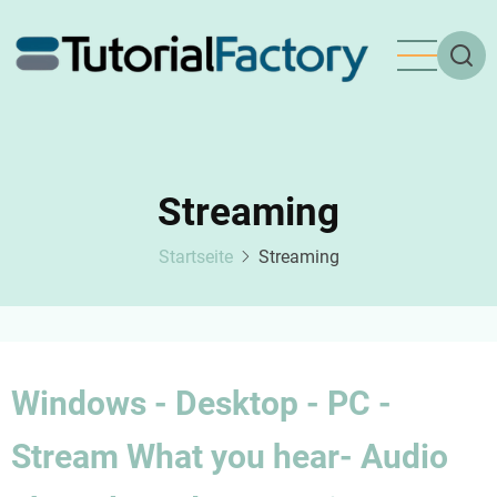
Direkt
zum
Inhalt
Streaming
Startseite
Streaming
Windows - Desktop - PC -
Stream What you hear- Audio