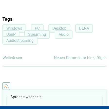
Tags
Windows
PC
Desktop
DLNA
UpnP
Streaming
Audio
Audiostreaming
Weiterlesen
über
Neuen Kommentar hinzufügen
Windows
-
Desktop
-
PC
-
Sprache wechseln
Stream
What
German
Weitere 