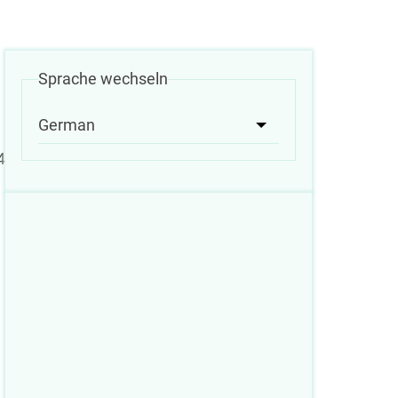
Sprache wechseln
German
Weitere Aktionen au
4