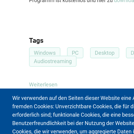
Programm ist kostenlos und hier zu
downlo
Tags
Windows
PC
Desktop
Audiostreaming
Weiterlesen
über
Windows
Wir verwenden auf den Seiten dieser Website eine
-
fremden Cookies: Unverzichtbare Cookies, die für 
Desktop
erforderlich sind; funktionale Cookies, die eine bes
-
Benutzerfreundlichkeit bei der Nutzung der Website
PC
Cookies, die wir verwenden, um aggregierte Daten 