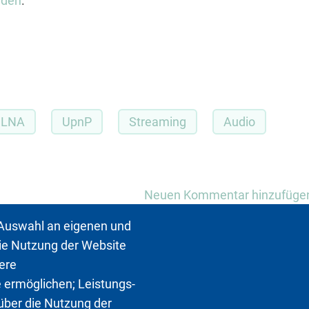
aden
.
DLNA
UpnP
Streaming
Audio
Neuen Kommentar hinzufüge
 Auswahl an eigenen und
die Nutzung der Website
sere
 ermöglichen; Leistungs-
über die Nutzung der