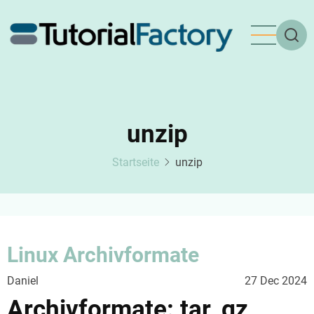
Direkt
zum
Inhalt
unzip
Startseite
unzip
Linux Archivformate
Daniel
27 Dec 2024
Archivformate: tar, gz,