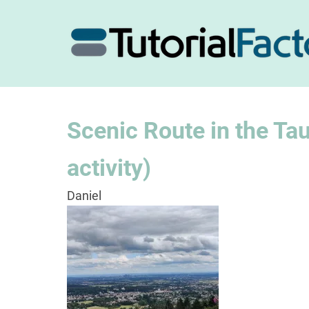
Skip
to
main
content
Scenic Route in the Ta
activity)
Daniel