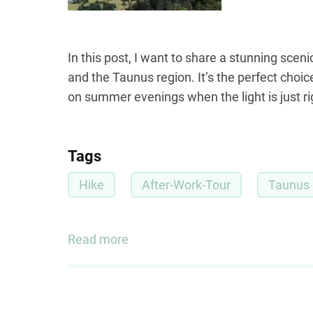
In this post, I want to share a stunning scen
and the Taunus region. It’s the perfect choice
on summer evenings when the light is just ri
Tags
Hike
After-Work-Tour
Taunus
Read more
about
Scenic
Route
in