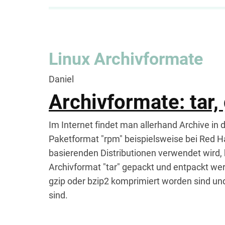
Windows
-
Desktop
-
Linux Archivformate
PC
-
Daniel
Stream
Archivformate: tar, 
What
you
Im Internet findet man allerhand Archive i
hear-
Paketformat "rpm" beispielsweise bei Red H
Audio
basierenden Distributionen verwendet wird,
über
Archivformat "tar" gepackt und entpackt we
Dlna
gzip oder bzip2 komprimiert worden sind un
oder
sind.
UPnP
im