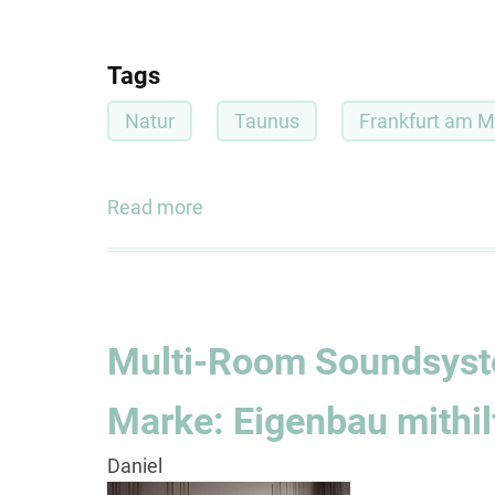
Tags
Natur
Taunus
Frankfurt am M
Read more
about
Aussichts-
Runde
im
Taunus
Multi-Room Soundsyste
(auch
Feierabend-
Marke: Eigenbau mithi
geeignet)
Daniel