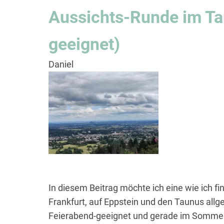
the
Aussichts-Runde im Ta
Taunus
(Perfect
geeignet)
as
an
Daniel
After-
Work
activity)
In diesem Beitrag möchte ich eine wie ich fi
Frankfurt, auf Eppstein und den Taunus allg
Feierabend-geeignet und gerade im Somme